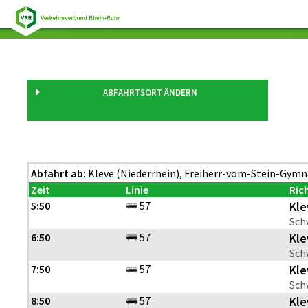
Kleve (Niederrhein) Freiherr-vom-Stein-
ABFAHRTSORT ÄNDERN
Gymnasium
Abfahrt ab:
Kleve (Niederrhein), Freiherr-vom-Stein-Gym
Zeit
Linie
Ric
5:50
57
Kle
Sch
6:50
57
Kle
Sch
7:50
57
Kle
Sch
8:50
57
Kle