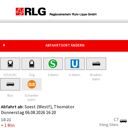
Soest (Westf), Thomätor
ABFAHRTSORT ÄNDERN
ICE/IC/EC
Zug
S-Bahn
U-Bahn
Straßen-
bahn
Bus
Schwebe-
bahn
Abfahrt ab:
Soest (Westf), Thomätor
Donnerstag 06.08.2026 16:20
18:21
C7
Steig/Gleis
+ 1 Min