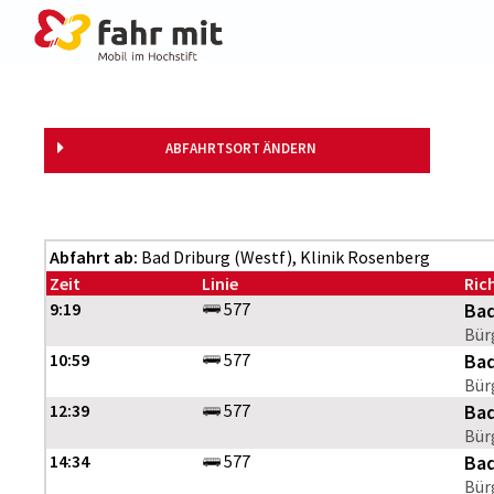
Bad Driburg (Westf) Klinik Rosenberg
ABFAHRTSORT ÄNDERN
Abfahrt ab:
Bad Driburg (Westf), Klinik Rosenberg
Zeit
Linie
Ric
9:19
577
Bad
Bür
10:59
577
Bad
Bür
12:39
577
Bad
Bür
14:34
577
Bad
Bür