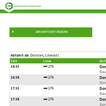
Dorsten Lilienstr.
ABFAHRTSORT ÄNDERN
Abfahrt ab:
Dorsten, Lilienstr.
Zeit
Linie
Ric
16:33
276
Dor
Bau
16:38
276
Dor
Dor
17:33
276
Dor
Bau
17:38
276
Dor
Dor