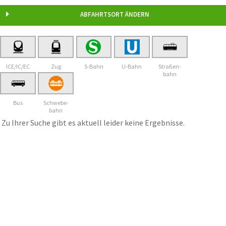
Bielefeld Carl-Severing-Schulen
ABFAHRTSORT ÄNDERN
ICE/IC/EC
Zug
S-Bahn
U-Bahn
Straßen-
bahn
Bus
Schwebe-
bahn
Zu Ihrer Suche gibt es aktuell leider keine Ergebnisse.