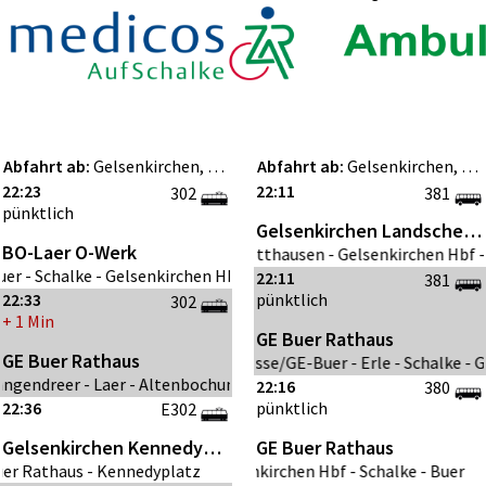
Abfahrt ab:
Gelsenkirchen, VELTINS-Arena
Abfahrt ab:
Gelsenkirchen, Sport-Paradies
22:23
23:23
22:11
302
302
381
pünktlich
pünktlich
Gelsenkirchen Landschede
BO-Laer O-Werk
Bochum Lohring
GE-Rotthausen - Gelsenkirchen Hbf - S
BO-
er - Schalke - Gelsenkirchen Hbf - Ückendorf - BO-Wattenscheid 
GE- Buer - Schalke - Gelsenkirchen H
GE-B
22:11
381
22:33
23:33
pünktlich
302
302
+ 1 Min
pünktlich
GE Buer Rathaus
GE 
GE Buer Rathaus
GE Buer Rathaus
GE-Resse/GE-Buer - Erle - Schalke - 
gendreer - Laer - Altenbochum - Bochum Hbf - Wattenscheid - GE
BO-Langendreer - Laer - Altenbochum 
GE-R
22:16
380
22:36
23:53
pünktlich
E302
302
BO-
Gelsenkirchen Kennedyplatz
Gelsenkirchen Hbf
GE Buer Rathaus
r Rathaus - Kennedyplatz
Gelsenkirchen Hbf - Schalke - Buer
GE- Buer - Schalke - Gelsenkirchen H
GE-Buer Rathaus - Ken