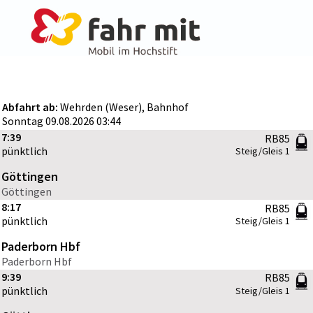
Abfahrt ab:
Wehrden (Weser), Bahnhof
Sonntag 09.08.2026 03:44
7:39
RB85
pünktlich
Steig/Gleis
1
Göttingen
Göttingen
8:17
RB85
pünktlich
Steig/Gleis
1
Paderborn Hbf
Paderborn Hbf
9:39
RB85
pünktlich
Steig/Gleis
1