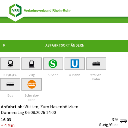
Witten Zum Hasenhölzken
ABFAHRTSORT ÄNDERN
ICE/IC/EC
Zug
S-Bahn
U-Bahn
Straßen-
bahn
Bus
Schwebe-
bahn
Abfahrt ab:
Witten, Zum Hasenhölzken
Donnerstag 06.08.2026 14:00
16:03
376
Steig/Gleis
+ 4 Min